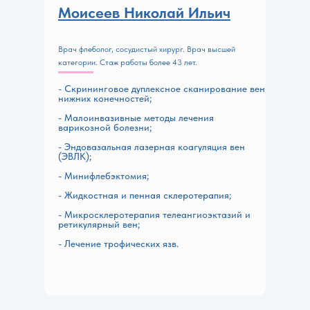
Моисеев Николай Ильич
Врач флеболог, сосудистый хирург. Врач высшей
категории. Стаж работы более 43 лет.
- Скрининговое дуплексное сканирование вен
нижних конечностей;
- Малоинвазивные методы лечения
варикозной болезни;
- Эндовазальная лазерная коагуляция вен
(ЭВЛК);
- Минифлебэктомия;
- Жидкостная и пенная склеротерапия;
- Микросклеротерапия телеангиоэктазий и
ретикулярный вен;
- Лечение трофических язв.