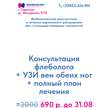
+7(8452) 426-944
+7(8452) 426-944
г. Саратов,
Запись по телефону 24/7
ул. Мичурина, 9/15
Безболезненная диагностика
и лечение варикозного расширения
вен с помощью лазерных технологий
Консультация
флеболога
+ УЗИ вен обеих ног
+ полный план
лечения
=
2000
690
р. до 31.08