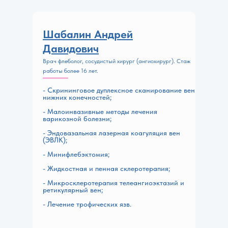
Шабалин Андрей
Давидович
Врач флеболог, сосудистый хирург (ангиохирург). Стаж
работы более 16 лет.
- Скрининговое дуплексное сканирование вен
нижних конечностей;
- Малоинвазивные методы лечения
варикозной болезни;
- Эндовазальная лазерная коагуляция вен
(ЭВЛК);
- Минифлебэктомия;
- Жидкостная и пенная склеротерапия;
- Микросклеротерапия телеангиоэктазий и
ретикулярный вен;
- Лечение трофических язв.